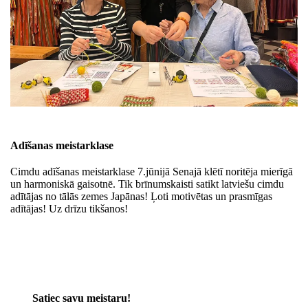
Adīšanas meistarklase
Cimdu adīšanas meistarklase 7.jūnijā Senajā klētī noritēja mierīgā
un harmoniskā gaisotnē. Tik brīnumskaisti satikt latviešu cimdu
adītājas no tālās zemes Japānas! Ļoti motivētas un prasmīgas
adītājas! Uz drīzu tikšanos!
Satiec savu meistaru!